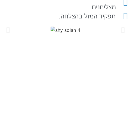
מצליחנים.
תפקיד המזל בהצלחה.
מספרים על ההרצאה
"הרצאה מאלפת עם הרבה ערך, טבולה
"ז
בכריזמה והסיפורים של שי. אגם הנאה
שש
צרופה וגם ערך רב. מומלץ בחום לכל בעל
ש
עסק או מי שמתכנן עסק, או כל מי שיש לו
שאיפות בחיים."