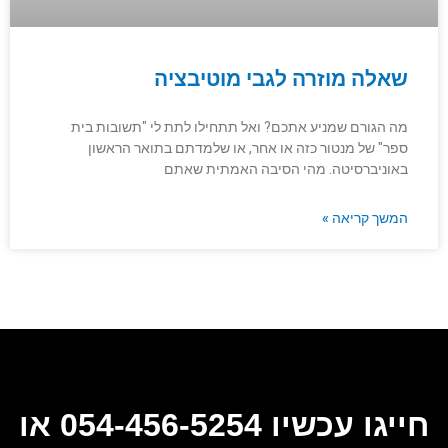
שאלה מוזרה לגבי מוטיבציה
מה הגורם שמניע אתכם? ואל תתחילו לתת לי "תשובות בית
ספר" של מנטור כזה או אחר, או שלמדתם בתואר הראשון
באוניברסיטה. מהי הסיבה האמתית שאתם
המשך קריאה »
חייגו עכשיו 054-456-5254 או